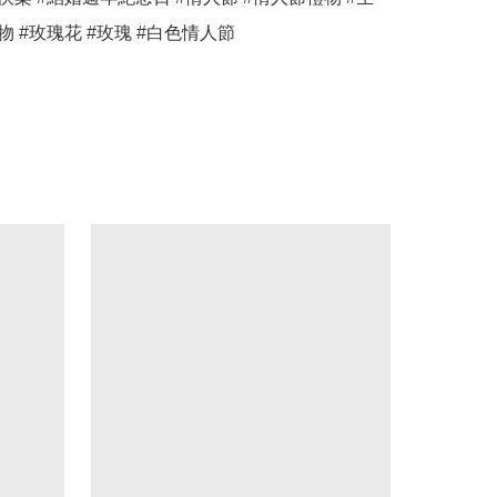
物 #玫瑰花 #玫瑰 #白色情人節