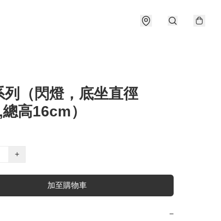
系列（閃燈，底坐直徑
m,總高16cm）
+
加至購物車
−