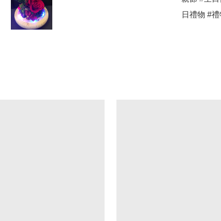
日禮物 #禮