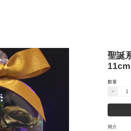
聖誕
11c
數量
−
簡介