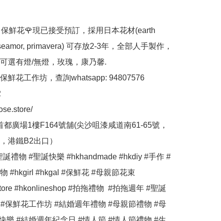
ose 保鮮花🌹現已接受預訂，採用日本花材(earth 
 roseamor, primavera) 可存放2-3年，全部人手製作，
可選有燈/無燈，玫瑰，康乃馨.

花工作坊，查詢whatsapp: 94807576



ose.store/

首都廣場1樓F164號舖(尖沙咀漆咸道南61-65號，
，港鐵B2出口）

誕禮物 #聖誕快樂 #hkhandmade #hkdiy #手作 #
#hkgirl #hkgal #保鮮花 #母親節花束 
estore #hkonlineshop #拍拖禮物  #拍拖週年 #聖誕
 #保鮮花工作坊 #結婚週年禮物 #母親節禮物 #母
快樂 #結婚週年紀念日 #情人節 #情人節禮物 #生