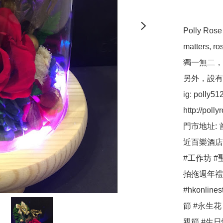
Polly R
matters,
獨一無二，
另外，設有保鮮
ig: polly512 
http://pollyr
門市地址: 
近百樂酒店
#工作坊 #聖
拍拖週年禮物 
#hkonlin
節 #永生花
親節 #生日