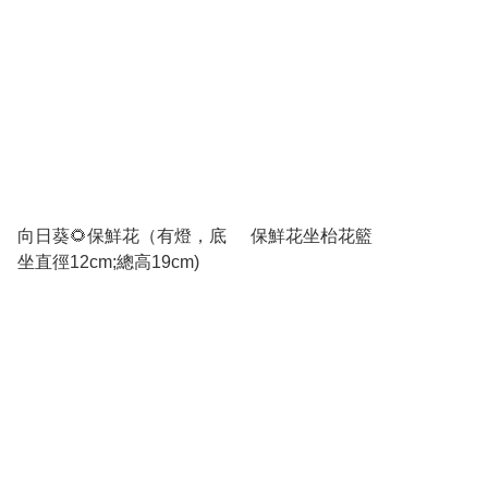
向日葵🌻保鮮花（有燈，底
保鮮花坐枱花籃
坐直徑12cm;總高19cm)