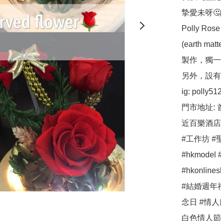
摯愛未呀🤔
Polly 
(earth ma
製作，獨一
另外，設有保鮮
ig: polly512 
門市地址: 
近百樂酒店
#工作坊 #聖
#hkmodel #
#hkonli
#結婚週年
念日 #情人
白色情人節