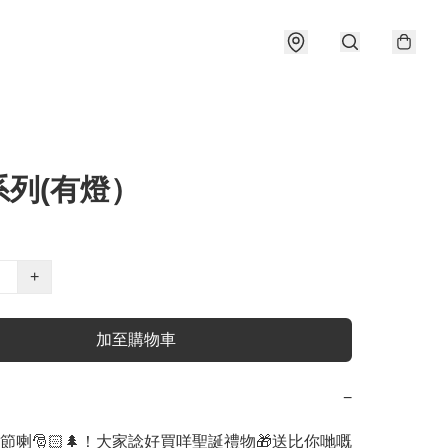
系列(有燈）
+
加至購物車
−
節喇🎅🏻🌲！大家諗好買咩聖誕禮物🎁送比你哋嘅