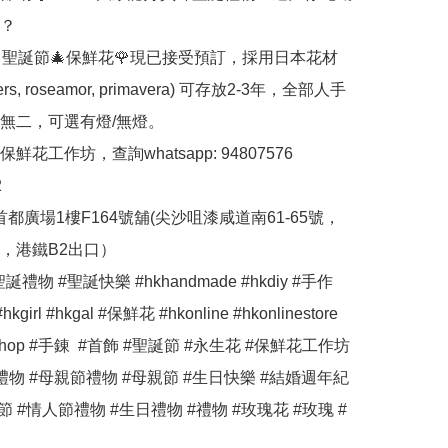
？

Rose 聖誕節🎄保鮮花🌹現已接受預訂，採用日本花材
tters, roseamor, primavera) 可存放2-3年，全部人手
無二，可選有燈/無燈。

花工作坊，查詢whatsapp: 94807576



首都廣場1樓F164號舖(尖沙咀漆咸道南61-65號，
，港鐵B2出口）

誕禮物 #聖誕快樂 #hkhandmade #hkdiy #手作 
hkgirl #hkgal #保鮮花 #hkonline #hkonlinestore 
neshop #手錬  #首飾 #聖誕節 #永生花 #保鮮花工作坊 
禮物 #母親節禮物 #母親節 #生日快樂 #結婚週年紀
節 #情人節禮物 #生日禮物 #禮物 #玫瑰花 #玫瑰 #