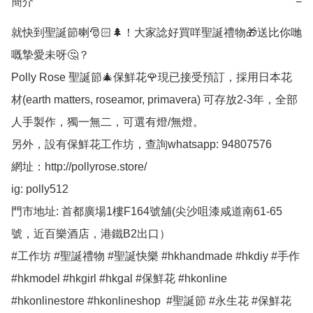
簡介
−
就快到聖誕節喇🎅🏻🌲！大家諗好買咩聖誕禮物🎁送比你哋
嘅摯愛未呀🤔？

Polly Rose 聖誕節🎄保鮮花🌹現已接受預訂，採用日本花
材(earth matters, roseamor, primavera) 可存放2-3年，全部
人手製作，獨一無二，可選有燈/無燈。

另外，設有保鮮花工作坊，查詢whatsapp: 94807576 

網址：http://pollyrose.store/

ig: polly512 

門市地址: 首都廣場1樓F164號舖(尖沙咀漆咸道南61-65
號，近百樂酒店，港鐵B2出口）

#工作坊 #聖誕禮物 #聖誕快樂 #hkhandmade #hkdiy #手作 
#hkmodel #hkgirl #hkgal #保鮮花 #hkonline 
#hkonlinestore #hkonlineshop  #聖誕節 #永生花 #保鮮花