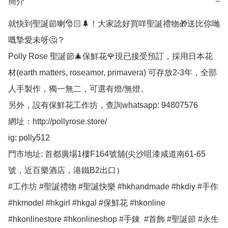
簡介
−
就快到聖誕節喇🎅🏻🌲！大家諗好買咩聖誕禮物🎁送比你哋
嘅摯愛未呀🤔？

Polly Rose 聖誕節🎄保鮮花🌹現已接受預訂，採用日本花
材(earth matters, roseamor, primavera) 可存放2-3年，全部
人手製作，獨一無二，可選有燈/無燈。

另外，設有保鮮花工作坊，查詢whatsapp: 94807576 

網址：http://pollyrose.store/

ig: polly512 

門市地址: 首都廣場1樓F164號舖(尖沙咀漆咸道南61-65
號，近百樂酒店，港鐵B2出口）

#工作坊 #聖誕禮物 #聖誕快樂 #hkhandmade #hkdiy #手作 
#hkmodel #hkgirl #hkgal #保鮮花 #hkonline 
#hkonlinestore #hkonlineshop #手錬  #首飾 #聖誕節 #永生