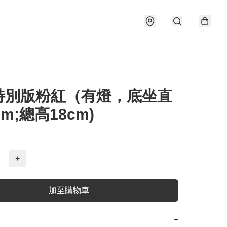
特別版粉紅（有燈，底坐直
cm;總高18cm)
+
加至購物車
−