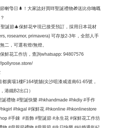
節喇🎅🏻🌲！大家諗好買咩聖誕禮物🎁送比你哋嘅
？

Rose 聖誕節🎄保鮮花🌹現已接受預訂，採用日本花材
tters, roseamor, primavera) 可存放2-3年，全部人手
無二，可選有燈/無燈。

花工作坊，查詢whatsapp: 94807576 

ollyrose.store/



首都廣場1樓F164號舖(尖沙咀漆咸道南61-65號，
，港鐵B2出口）

誕禮物 #聖誕快樂 #hkhandmade #hkdiy #手作 
hkgirl #hkgal #保鮮花 #hkonline #hkonlinestore 
neshop #手錬  #首飾 #聖誕節 #永生花 #保鮮花工作坊 
禮物 #母親節禮物 #母親節 #生日快樂 #結婚週年紀