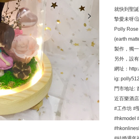
就快到聖誕
摯愛未呀🤔
Polly 
(earth ma
製作，獨一
另外，設有保鮮
網址：http://p
ig: polly512 
門市地址: 
近百樂酒店
#工作坊 #聖
#hkmodel #
#hkonli
#結婚週年