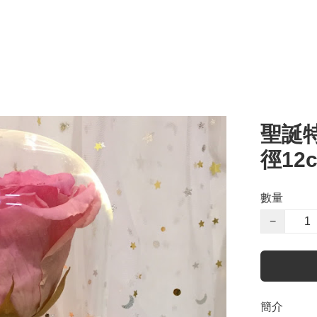
聖誕
徑12
數量
−
簡介