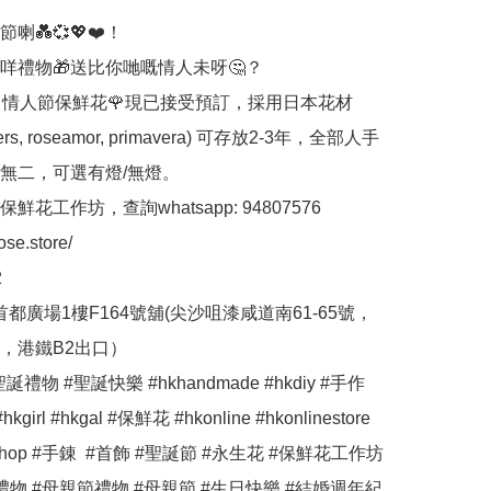
💑💞💖❤️！

咩禮物🎁送比你哋嘅情人未呀🤔？

Rose 情人節保鮮花🌹現已接受預訂，採用日本花材
tters, roseamor, primavera) 可存放2-3年，全部人手
無二，可選有燈/無燈。

花工作坊，查詢whatsapp: 94807576

ose.store/



首都廣場1樓F164號舖(尖沙咀漆咸道南61-65號，
，港鐵B2出口）

誕禮物 #聖誕快樂 #hkhandmade #hkdiy #手作 
hkgirl #hkgal #保鮮花 #hkonline #hkonlinestore 
neshop #手錬  #首飾 #聖誕節 #永生花 #保鮮花工作坊 
禮物 #母親節禮物 #母親節 #生日快樂 #結婚週年紀