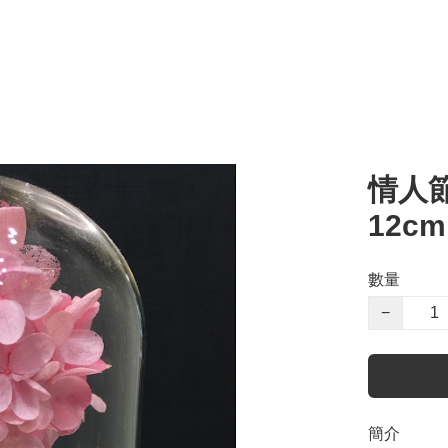
情人
12cm
數量
−
簡介