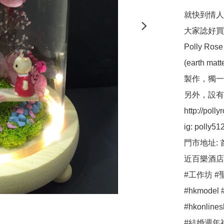
就快到情人節喇
大家諗好買
Polly 
(earth ma
製作，獨一
另外，設有保鮮
http://pollyr
ig: polly512 
門市地址: 
近百樂酒店
#工作坊 #聖
#hkmodel #
#hkonli
#結婚週年