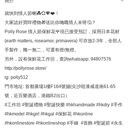
簡介
−
就快到情人節喇💑💞💖❤️！

大家諗好買咩禮物🎁送比你哋嘅情人未呀🤔？

Polly Rose 情人節保鮮花🌹現已接受預訂，採用日本花材
(earth matters, roseamor, primavera) 可存放2-3年，全部人
手製作，獨一無二，可選有燈/無燈。

另外，設有保鮮花工作坊，查詢whatsapp: 94807576

http://pollyrose.store/

ig: polly512 

門市地址: 首都廣場1樓F164號舖(尖沙咀漆咸道南61-65
號，近百樂酒店，港鐵B2出口）

#工作坊 #聖誕禮物 #聖誕快樂 #hkhandmade #hkdiy #手作 
#hkmodel #hkgirl #hkgal #保鮮花 #hkonline 
#hkonlinestore #hkonlineshop #手錬  #首飾 #聖誕節 #永生