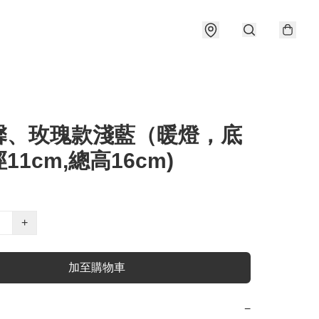
馨、玫瑰款淺藍（暖燈，底
11cm,總高16cm)
+
加至購物車
−