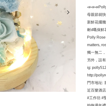
📣📣📣Po
母親節就快
新鮮花擺幾
耐d嘅保鮮
Polly R
matters,
獨一無二，
另外，設有保鮮
ig: polly512 
http://pollyr
門市地址: 
近百樂酒店
#工作坊 #聖
拍拖週年禮物 