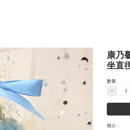
康乃
坐直徑
數量
−
簡介