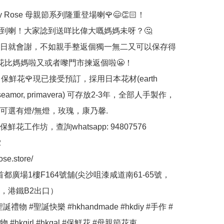
lly Rose 母親節系列隆重登場喇🌹😄👏🏻！

到喇！大家諗到送咩比偉大嘅媽媽未呀？🤔

日就會謝，不如親手整返個獨一無二又可以保存得
花比媽媽啦又或者嚟門市揀返個啦😬！

ose 保鮮花🌹現已接受預訂，採用日本花材(earth 
 roseamor, primavera) 可存放2-3年，全部人手製作，
可選有燈/無燈，玫瑰，康乃馨.

花工作坊，查詢whatsapp: 94807576



ose.store/

首都廣場1樓F164號舖(尖沙咀漆咸道南61-65號，
，港鐵B2出口）

誕禮物 #聖誕快樂 #hkhandmade #hkdiy #手作 #
#hkgirl #hkgal #保鮮花 #母親節花束 