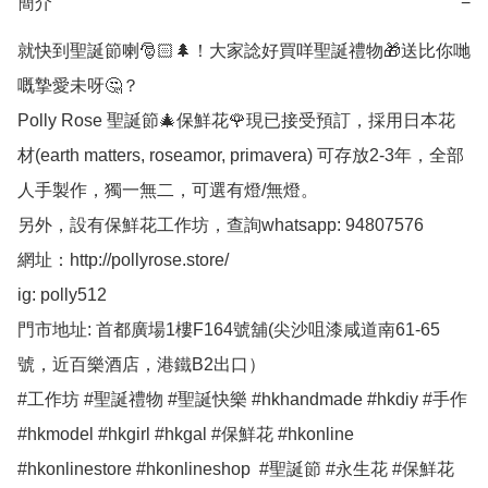
簡介
−
就快到聖誕節喇🎅🏻🌲！大家諗好買咩聖誕禮物🎁送比你哋
嘅摯愛未呀🤔？

Polly Rose 聖誕節🎄保鮮花🌹現已接受預訂，採用日本花
材(earth matters, roseamor, primavera) 可存放2-3年，全部
人手製作，獨一無二，可選有燈/無燈。

另外，設有保鮮花工作坊，查詢whatsapp: 94807576 

網址：http://pollyrose.store/

ig: polly512 

門市地址: 首都廣場1樓F164號舖(尖沙咀漆咸道南61-65
號，近百樂酒店，港鐵B2出口）

#工作坊 #聖誕禮物 #聖誕快樂 #hkhandmade #hkdiy #手作 
#hkmodel #hkgirl #hkgal #保鮮花 #hkonline 
#hkonlinestore #hkonlineshop  #聖誕節 #永生花 #保鮮花