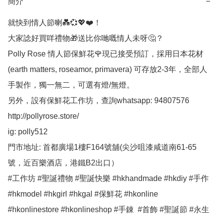
簡介
−
就快到情人節喇💑💞💖❤️！

大家諗好買咩禮物🎁送比你哋嘅情人未呀🤔？

Polly Rose 情人節保鮮花🌹現已接受預訂，採用日本花材
(earth matters, roseamor, primavera) 可存放2-3年，全部人
手製作，獨一無二，可選有燈/無燈。

另外，設有保鮮花工作坊，查詢whatsapp: 94807576

http://pollyrose.store/

ig: polly512 

門市地址: 首都廣場1樓F164號舖(尖沙咀漆咸道南61-65
號，近百樂酒店，港鐵B2出口）

#工作坊 #聖誕禮物 #聖誕快樂 #hkhandmade #hkdiy #手作 
#hkmodel #hkgirl #hkgal #保鮮花 #hkonline 
#hkonlinestore #hkonlineshop #手錬  #首飾 #聖誕節 #永生