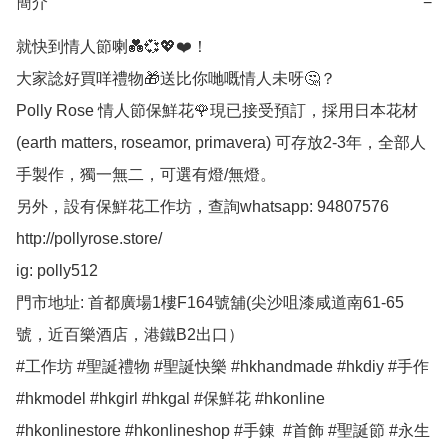
簡介
−
就快到情人節喇💑💞💖❤️！

大家諗好買咩禮物🎁送比你哋嘅情人未呀🤔？

Polly Rose 情人節保鮮花🌹現已接受預訂，採用日本花材
(earth matters, roseamor, primavera) 可存放2-3年，全部人
手製作，獨一無二，可選有燈/無燈。

另外，設有保鮮花工作坊，查詢whatsapp: 94807576

http://pollyrose.store/

ig: polly512 

門市地址: 首都廣場1樓F164號舖(尖沙咀漆咸道南61-65
號，近百樂酒店，港鐵B2出口）

#工作坊 #聖誕禮物 #聖誕快樂 #hkhandmade #hkdiy #手作 
#hkmodel #hkgirl #hkgal #保鮮花 #hkonline 
#hkonlinestore #hkonlineshop #手錬  #首飾 #聖誕節 #永生