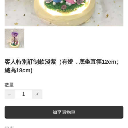
客人特別訂制款淺紫（有燈，底坐直徑12cm;
總高18cm)
數量
−
+
加至購物車