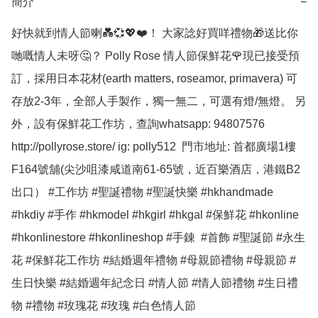
簡介
−
好快就到情人節喇💑💞💖❤️！ 大家諗好買咩禮物🎁送比你
哋嘅情人未呀🤔？ Polly Rose 情人節保鮮花🌹現已接受預
訂，採用日本花材(earth matters, roseamor, primavera) 可
存放2-3年，全部人手製作，獨一無二，可選有燈/無燈。 另
外，設有保鮮花工作坊，查詢whatsapp: 94807576 
http://pollyrose.store/ ig: polly512  門市地址: 首都廣場1樓
F164號舖(尖沙咀漆咸道南61-65號，近百樂酒店，港鐵B2
出口） #工作坊 #聖誕禮物 #聖誕快樂 #hkhandmade 
#hkdiy #手作 #hkmodel #hkgirl #hkgal #保鮮花 #hkonline 
#hkonlinestore #hkonlineshop #手錬  #首飾 #聖誕節 #永生
花 #保鮮花工作坊 #結婚週年禮物 #母親節禮物 #母親節 #
生日快樂 #結婚週年紀念日 #情人節 #情人節禮物 #生日禮
物 #禮物 #玫瑰花 #玫瑰 #白色情人節 