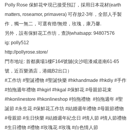
Polly Rose 保鮮花🌹現已接受預訂，採用日本花材(earth 
matters, roseamor, primavera) 可存放2-3年，全部人手製
作，獨一無二，可選有燈/無燈，玫瑰，康乃馨.

另外，設有保鮮花工作坊，查詢whatsapp: 94807576

ig: polly512 

http://pollyrose.store/

門市地址: 首都廣場1樓F164號舖(尖沙咀漆咸道南61-65
號，近百樂酒店，港鐵B2出口）

#工作坊 #聖誕禮物 #聖誕快樂 #hkhandmade #hkdiy #手作 
#拍拖週年禮物 #hkgirl #hkgal #保鮮花 #母親節花束 
#hkonlinestore #hkonlineshop #拍拖禮物  #拍拖週年 #聖
誕節 #永生花 #保鮮花工作坊 #結婚週年禮物 #母親節禮物 
#母親節 #生日快樂 #結婚週年紀念日 #情人節 #情人節禮物 
#生日禮物 #禮物 #玫瑰花 #玫瑰 #白色情人節 