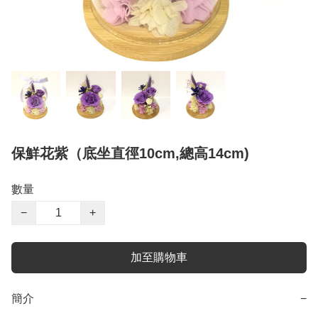
保鮮花紫（底坐直徑10cm,總高14cm)
數量
−
+
加至購物車
簡介
−