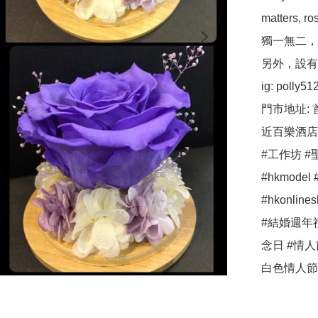
matters,
獨一無二，
另外，設有保鮮
ig: polly512 
門市地址: 
近百樂酒店
#工作坊 #聖
#hkmodel #
#hkonli
#結婚週年
念日 #情人
白色情人節