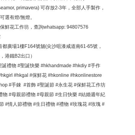
 roseamor, primavera) 可存放2-3年，全部人手製作，
可選有燈/無燈。

花工作坊，查詢whatsapp: 94807576



首都廣場1樓F164號舖(尖沙咀漆咸道南61-65號，
，港鐵B2出口）

誕禮物 #聖誕快樂 #hkhandmade #hkdiy #手作 
hkgirl #hkgal #保鮮花 #hkonline #hkonlinestore 
neshop #手錬  #首飾 #聖誕節 #永生花 #保鮮花工作坊 
禮物 #母親節禮物 #母親節 #生日快樂 #結婚週年紀
節 #情人節禮物 #生日禮物 #禮物 #玫瑰花 #玫瑰 #