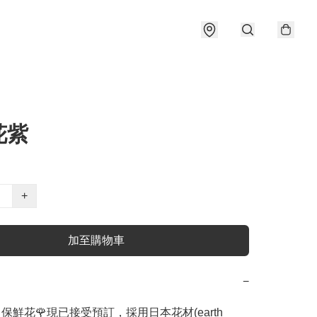
花紫
+
加至購物車
−
ose 保鮮花🌹現已接受預訂，採用日本花材(earth 