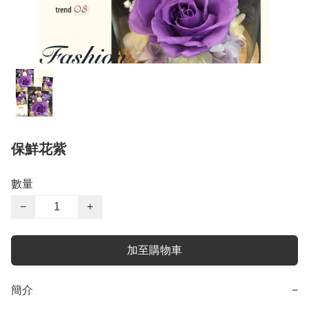
保鮮花紫
數量
−
+
加至購物車
簡介
−