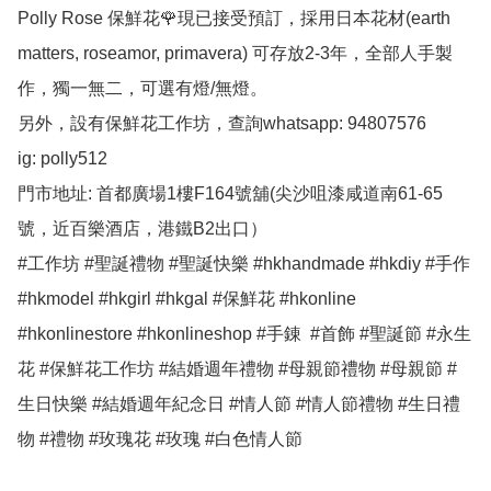
Polly Rose 保鮮花🌹現已接受預訂，採用日本花材(earth 
matters, roseamor, primavera) 可存放2-3年，全部人手製
作，獨一無二，可選有燈/無燈。

另外，設有保鮮花工作坊，查詢whatsapp: 94807576

ig: polly512 

門市地址: 首都廣場1樓F164號舖(尖沙咀漆咸道南61-65
號，近百樂酒店，港鐵B2出口）

#工作坊 #聖誕禮物 #聖誕快樂 #hkhandmade #hkdiy #手作 
#hkmodel #hkgirl #hkgal #保鮮花 #hkonline 
#hkonlinestore #hkonlineshop #手錬  #首飾 #聖誕節 #永生
花 #保鮮花工作坊 #結婚週年禮物 #母親節禮物 #母親節 #
生日快樂 #結婚週年紀念日 #情人節 #情人節禮物 #生日禮
物 #禮物 #玫瑰花 #玫瑰 #白色情人節