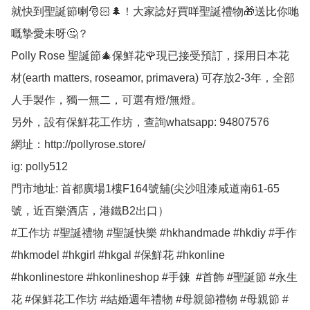
就快到聖誕節喇🎅🏻🌲！大家諗好買咩聖誕禮物🎁送比你哋
嘅摯愛未呀🤔？

Polly Rose 聖誕節🎄保鮮花🌹現已接受預訂，採用日本花
材(earth matters, roseamor, primavera) 可存放2-3年，全部
人手製作，獨一無二，可選有燈/無燈。

另外，設有保鮮花工作坊，查詢whatsapp: 94807576 

網址：http://pollyrose.store/

ig: polly512 

門市地址: 首都廣場1樓F164號舖(尖沙咀漆咸道南61-65
號，近百樂酒店，港鐵B2出口）

#工作坊 #聖誕禮物 #聖誕快樂 #hkhandmade #hkdiy #手作 
#hkmodel #hkgirl #hkgal #保鮮花 #hkonline 
#hkonlinestore #hkonlineshop #手錬  #首飾 #聖誕節 #永生
花 #保鮮花工作坊 #結婚週年禮物 #母親節禮物 #母親節 #