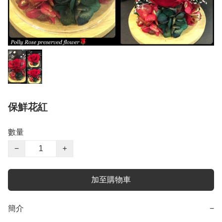
保鮮花紅
數量
−
+
加至購物車
簡介
−