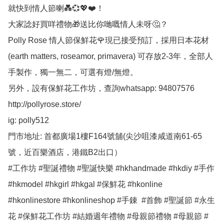
就快到情人節喇💑💞💖❤️！

大家諗好買咩禮物🎁送比你哋嘅情人未呀🤔？

Polly Rose 情人節保鮮花🌹現已接受預訂，採用日本花材
(earth matters, roseamor, primavera) 可存放2-3年，全部人
手製作，獨一無二，可選有燈/無燈。

另外，設有保鮮花工作坊，查詢whatsapp: 94807576

http://pollyrose.store/

ig: polly512 

門市地址: 首都廣場1樓F164號舖(尖沙咀漆咸道南61-65
號，近百樂酒店，港鐵B2出口）

#工作坊 #聖誕禮物 #聖誕快樂 #hkhandmade #hkdiy #手作 
#hkmodel #hkgirl #hkgal #保鮮花 #hkonline 
#hkonlinestore #hkonlineshop #手錬  #首飾 #聖誕節 #永生
花 #保鮮花工作坊 #結婚週年禮物 #母親節禮物 #母親節 #