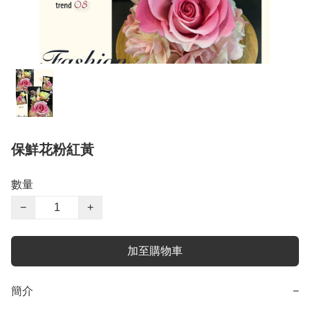
保鮮花粉紅黃
數量
−
+
加至購物車
簡介
−