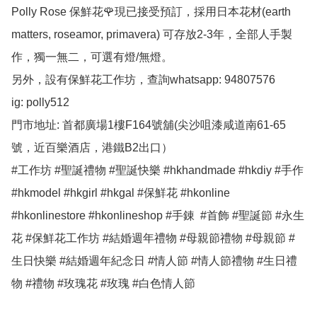
Polly Rose 保鮮花🌹現已接受預訂，採用日本花材(earth 
matters, roseamor, primavera) 可存放2-3年，全部人手製
作，獨一無二，可選有燈/無燈。

另外，設有保鮮花工作坊，查詢whatsapp: 94807576

ig: polly512 

門市地址: 首都廣場1樓F164號舖(尖沙咀漆咸道南61-65
號，近百樂酒店，港鐵B2出口）

#工作坊 #聖誕禮物 #聖誕快樂 #hkhandmade #hkdiy #手作 
#hkmodel #hkgirl #hkgal #保鮮花 #hkonline 
#hkonlinestore #hkonlineshop #手錬  #首飾 #聖誕節 #永生
花 #保鮮花工作坊 #結婚週年禮物 #母親節禮物 #母親節 #
生日快樂 #結婚週年紀念日 #情人節 #情人節禮物 #生日禮
物 #禮物 #玫瑰花 #玫瑰 #白色情人節