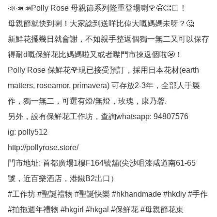
📣📣📣Polly Rose 母親節系列隆重登場喇🌹😄👏🏻！

母親節就快到喇！大家諗到送咩比偉大嘅媽媽未呀？🤔

新鮮花擺幾日就會謝，不如親手整返個獨一無二又可以保存
得耐d嘅保鮮花比媽媽啦又或者嚟門市揀返個啦😬！

Polly Rose 保鮮花🌹現已接受預訂，採用日本花材(earth 
matters, roseamor, primavera) 可存放2-3年，全部人手製
作，獨一無二，可選有燈/無燈，玫瑰，康乃馨.

另外，設有保鮮花工作坊，查詢whatsapp: 94807576

ig: polly512 

http://pollyrose.store/

門市地址: 首都廣場1樓F164號舖(尖沙咀漆咸道南61-65
號，近百樂酒店，港鐵B2出口）

#工作坊 #聖誕禮物 #聖誕快樂 #hkhandmade #hkdiy #手作 
#拍拖週年禮物 #hkgirl #hkgal #保鮮花 #母親節花束 