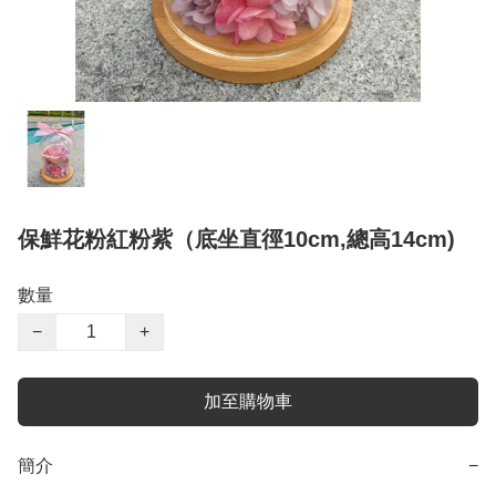
保鮮花粉紅粉紫（底坐直徑10cm,總高14cm)
數量
−
+
加至購物車
簡介
−