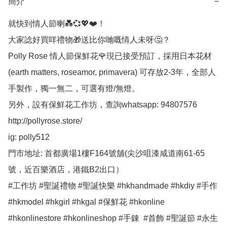
簡介
−
就快到情人節喇💑💞💖❤️！

大家諗好買咩禮物🎁送比你哋嘅情人未呀🤔？

Polly Rose 情人節保鮮花🌹現已接受預訂，採用日本花材
(earth matters, roseamor, primavera) 可存放2-3年，全部人
手製作，獨一無二，可選有燈/無燈。

另外，設有保鮮花工作坊，查詢whatsapp: 94807576

http://pollyrose.store/

ig: polly512 

門市地址: 首都廣場1樓F164號舖(尖沙咀漆咸道南61-65
號，近百樂酒店，港鐵B2出口）

#工作坊 #聖誕禮物 #聖誕快樂 #hkhandmade #hkdiy #手作 
#hkmodel #hkgirl #hkgal #保鮮花 #hkonline 
#hkonlinestore #hkonlineshop #手錬  #首飾 #聖誕節 #永生