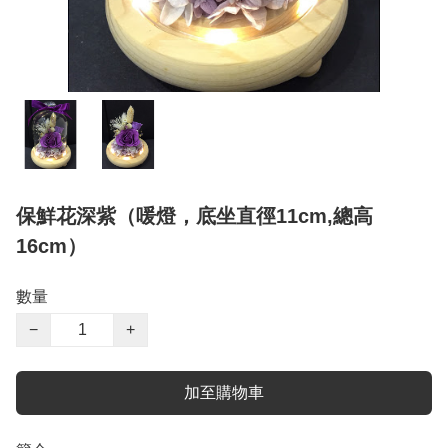
保鮮花深紫（喛燈，底坐直徑11cm,總高
16cm）
數量
−
+
加至購物車