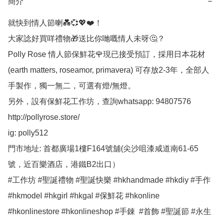
簡介
−
就快到情人節喇💑💞💖❤️！

大家諗好買咩禮物🎁送比你哋嘅情人未呀🤔？

Polly Rose 情人節保鮮花🌹現已接受預訂，採用日本花材
(earth matters, roseamor, primavera) 可存放2-3年，全部人
手製作，獨一無二，可選有燈/無燈。

另外，設有保鮮花工作坊，查詢whatsapp: 94807576

http://pollyrose.store/

ig: polly512 

門市地址: 首都廣場1樓F164號舖(尖沙咀漆咸道南61-65
號，近百樂酒店，港鐵B2出口）

#工作坊 #聖誕禮物 #聖誕快樂 #hkhandmade #hkdiy #手作 
#hkmodel #hkgirl #hkgal #保鮮花 #hkonline 
#hkonlinestore #hkonlineshop #手錬  #首飾 #聖誕節 #永生