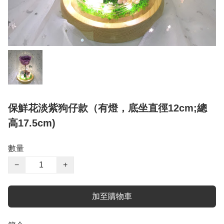
保鮮花淡紫狗仔款（有燈，底坐直徑12cm;總
高17.5cm)
數量
−
+
加至購物車