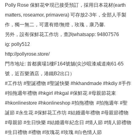
Polly Rose 保鮮花🌹現已接受預訂，採用日本花材(earth 
matters, roseamor, primavera) 可存放2-3年，全部人手製
作，獨一無二，可選有燈/無燈，玫瑰，康乃馨.

另外，設有保鮮花工作坊，查詢whatsapp: 94807576

ig: polly512 

http://pollyrose.store/

門市地址: 首都廣場1樓F164號舖(尖沙咀漆咸道南61-65
號，近百樂酒店，港鐵B2出口）

#工作坊 #聖誕禮物 #聖誕快樂 #hkhandmade #hkdiy #手作 
#拍拖週年禮物 #hkgirl #hkgal #保鮮花 #母親節花束 
#hkonlinestore #hkonlineshop #拍拖禮物  #拍拖週年 #聖
誕節 #永生花 #保鮮花工作坊 #結婚週年禮物 #母親節禮物 
#母親節 #生日快樂 #結婚週年紀念日 #情人節 #情人節禮物 
#生日禮物 #禮物 #玫瑰花 #玫瑰 #白色情人節 