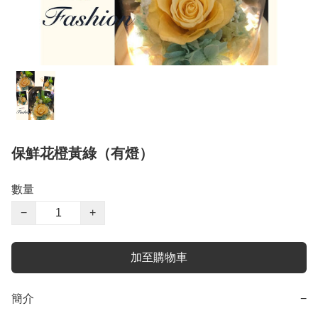
保鮮花橙黃綠（有燈）
數量
−
+
加至購物車
簡介
−