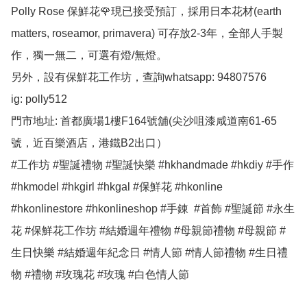
Polly Rose 保鮮花🌹現已接受預訂，採用日本花材(earth 
matters, roseamor, primavera) 可存放2-3年，全部人手製
作，獨一無二，可選有燈/無燈。

另外，設有保鮮花工作坊，查詢whatsapp: 94807576

ig: polly512 

門市地址: 首都廣場1樓F164號舖(尖沙咀漆咸道南61-65
號，近百樂酒店，港鐵B2出口）

#工作坊 #聖誕禮物 #聖誕快樂 #hkhandmade #hkdiy #手作 
#hkmodel #hkgirl #hkgal #保鮮花 #hkonline 
#hkonlinestore #hkonlineshop #手錬  #首飾 #聖誕節 #永生
花 #保鮮花工作坊 #結婚週年禮物 #母親節禮物 #母親節 #
生日快樂 #結婚週年紀念日 #情人節 #情人節禮物 #生日禮
物 #禮物 #玫瑰花 #玫瑰 #白色情人節