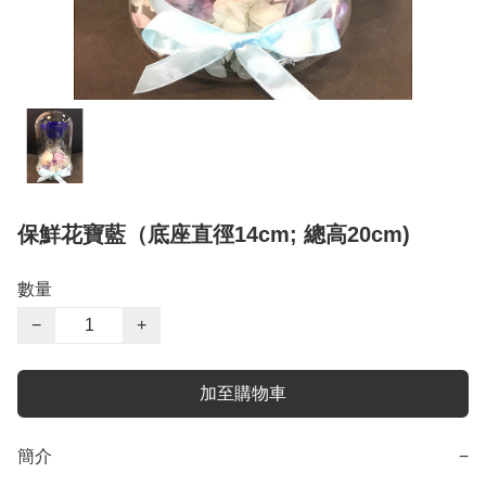
保鮮花寶藍（底座直徑14cm; 總高20cm)
數量
−
+
加至購物車
簡介
−