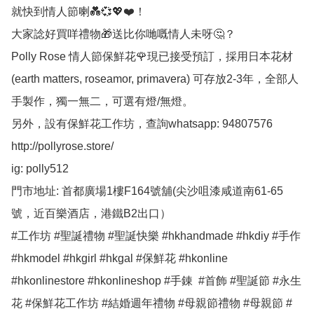
就快到情人節喇💑💞💖❤️！

大家諗好買咩禮物🎁送比你哋嘅情人未呀🤔？

Polly Rose 情人節保鮮花🌹現已接受預訂，採用日本花材
(earth matters, roseamor, primavera) 可存放2-3年，全部人
手製作，獨一無二，可選有燈/無燈。

另外，設有保鮮花工作坊，查詢whatsapp: 94807576

http://pollyrose.store/

ig: polly512 

門市地址: 首都廣場1樓F164號舖(尖沙咀漆咸道南61-65
號，近百樂酒店，港鐵B2出口）

#工作坊 #聖誕禮物 #聖誕快樂 #hkhandmade #hkdiy #手作 
#hkmodel #hkgirl #hkgal #保鮮花 #hkonline 
#hkonlinestore #hkonlineshop #手錬  #首飾 #聖誕節 #永生
花 #保鮮花工作坊 #結婚週年禮物 #母親節禮物 #母親節 #