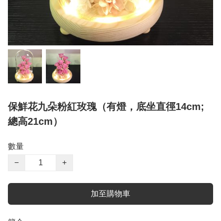
保鮮花九朵粉紅玫瑰（有燈，底坐直徑14cm;
總高21cm）
數量
−
+
加至購物車