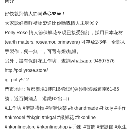
簡介
−
好快就到情人節喇💑💞💖❤️！

大家諗好買咩禮物🎁送比你哋嘅情人未呀🤔？

Polly Rose 情人節保鮮花🌹現已接受預訂，採用日本花材
(earth matters, roseamor, primavera) 可存放2-3年，全部人
手製作，獨一無二，可選有燈/無燈。

另外，設有保鮮花工作坊，查詢whatsapp: 94807576

http://pollyrose.store/

ig: polly512 

門市地址: 首都廣場1樓F164號舖(尖沙咀漆咸道南61-65
號，近百樂酒店，港鐵B2出口）

#工作坊 #聖誕禮物 #聖誕快樂 #hkhandmade #hkdiy #手作 
#hkmodel #hkgirl #hkgal #保鮮花 #hkonline 
#hkonlinestore #hkonlineshop #手錬  #首飾 #聖誕節 #永生