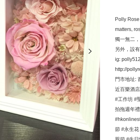
Polly R
matters,
獨一無二，
另外，設有保鮮
ig: polly512 
http://pollyr
門市地址: 
近百樂酒店
#工作坊 #聖
拍拖週年禮物 
#hkonlin
節 #永生花
親節 #生日