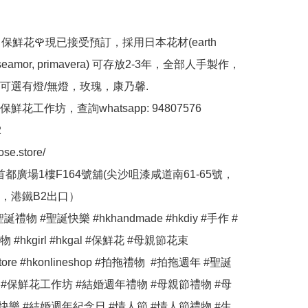
ose 保鮮花🌹現已接受預訂，採用日本花材(earth 
 roseamor, primavera) 可存放2-3年，全部人手製作，
可選有燈/無燈，玫瑰，康乃馨.

花工作坊，查詢whatsapp: 94807576



ose.store/

首都廣場1樓F164號舖(尖沙咀漆咸道南61-65號，
，港鐵B2出口）

誕禮物 #聖誕快樂 #hkhandmade #hkdiy #手作 #
#hkgirl #hkgal #保鮮花 #母親節花束 
estore #hkonlineshop #拍拖禮物  #拍拖週年 #聖誕
 #保鮮花工作坊 #結婚週年禮物 #母親節禮物 #母
快樂 #結婚週年紀念日 #情人節 #情人節禮物 #生